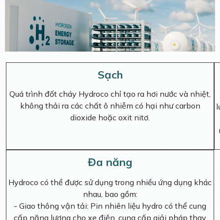
Sạch
Quá trình đốt cháy Hydroco chỉ tạo ra hơi nước và nhiệt,
không thải ra các chất ô nhiễm có hại như carbon
l
dioxide hoặc oxit nitơ.
Đa năng
Hydroco có thể được sử dụng trong nhiều ứng dụng khác
nhau, bao gồm:
- Giao thông vận tải: Pin nhiên liệu hydro có thể cung
cấp năng lượng cho xe điện, cung cấp giải pháp thay