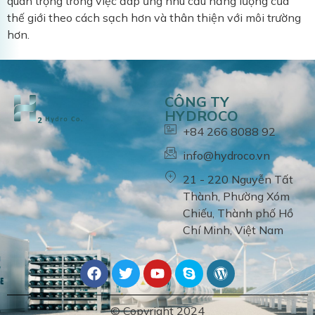
quan trọng trong việc đáp ứng nhu cầu năng lượng của
thế giới theo cách sạch hơn và thân thiện với môi trường
hơn.
CÔNG TY
HYDROCO
+84 266 8088 92
info@hydroco.vn
21 - 220 Nguyễn Tất
Thành, Phường Xóm
Chiếu, Thành phố Hồ
Chí Minh, Việt Nam
©
Copyright 2024